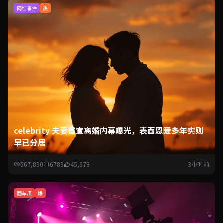
网红事件
热
celebrity 夫妻官宣离婚内幕曝光，表面恩爱多年实则
早已分居
567,890
6789
45,678
3小时前
翻车瓜
爆