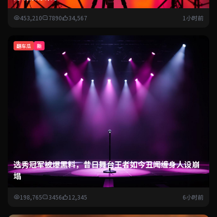
453,210
7890
34,567
1小时前
翻车瓜
新
选秀冠军被爆黑料，昔日舞台王者如今丑闻缠身人设崩
塌
198,765
3456
12,345
6小时前