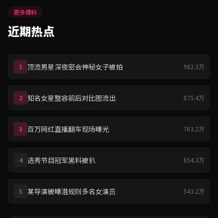
更多爆料
近期热点
顶流男星深夜密会神秘女子被拍
1
982.3万
知名女星整容前后对比图流出
2
875.4万
百万网红直播翻车现场曝光
3
763.2万
选秀节目冠军黑料被扒
4
654.3万
某导演被曝潜规则多名女演员
5
543.2万