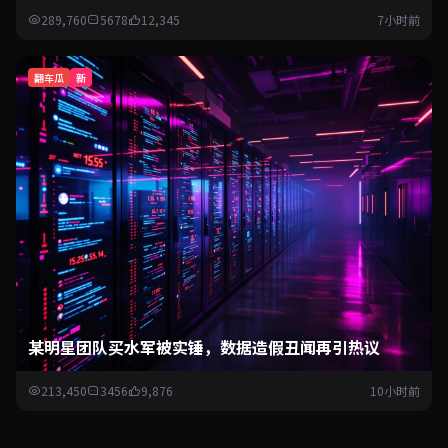
289,760
5678
12,345
7小时前
翻车瓜
新
某明星团队买水军被实锤，数据造假丑闻再引热议
213,450
3456
9,876
10小时前