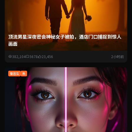
顶流男星深夜密会神秘女子被拍，酒店门口捕捉到惊人
画面
382,104
5678
23,456
2小时前
整容瓜
热