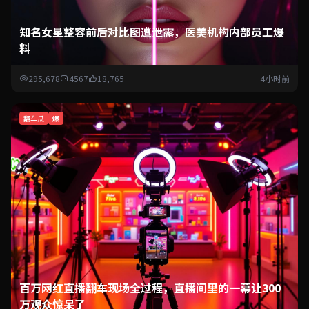
知名女星整容前后对比图遭泄露，医美机构内部员工爆
料
295,678
4567
18,765
4小时前
翻车瓜
爆
百万网红直播翻车现场全过程，直播间里的一幕让300
万观众惊呆了