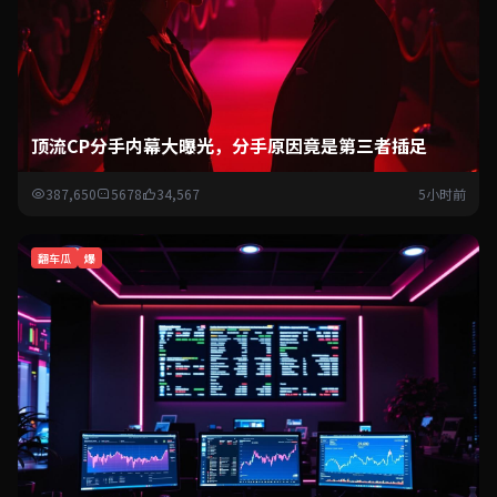
顶流CP分手内幕大曝光，分手原因竟是第三者插足
387,650
5678
34,567
5小时前
翻车瓜
爆