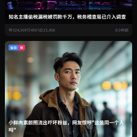
知名主播偷税漏税被罚款千万，税务稽查局已介入调查
324,500
4567
23,456
8小时前
偷拍
新
小鲜肉素颜照流出吓坏粉丝，网友惊呼"这是同一个人
吗"