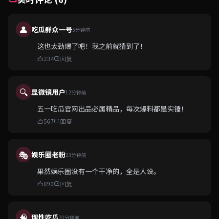
👤
吃瓜群众一号
5分钟前
这也太劲爆了吧！我之前就猜到了！
234
回复
🔍
显微镜用户
12分钟前
五一吃瓜官网出品必属精品，每次爆料都是实锤！
567
回复
🎭
娱乐圈老粉
23分钟前
果然娱乐圈没有一个干净的，全是人设。
890
回复
🧠
理性吃瓜
30分钟前