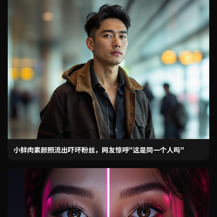
小鲜肉素颜照流出吓坏粉丝，网友惊呼"这是同一个人吗"